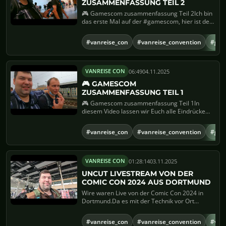
ZUSAMMENFASSUNG TEIL 2
🎮 Gamescom zusammenfassung Teil 2Ich bin
das erste Mal auf der #gamescom, hier ist der
Teil 2 von der der ...
#vanreise_con
#vanreise_convention
#ga
06:49
04.11.2025
VANREISE CON
🎮 GAMESCOM
ZUSAMMENFASSUNG TEIL 1
🎮 Gamescom zusammenfassung Teil 1In
diesem Video lassen wir Euch alle Eindrücke
vom Event der Gamescom am ...
#vanreise_con
#vanreise_convention
#ga
01:28:14
03.11.2025
VANREISE CON
UNCUT LIVESTREAM VON DER
COMIC CON 2024 AUS DORTMUND
Wire waren Live von der Comic Con 2024 in
Dortmund.Da es mit der Technik vor Ort
probleme gegeben hatte ( Ich ...
#vanreise_con
#vanreise_convention
#van