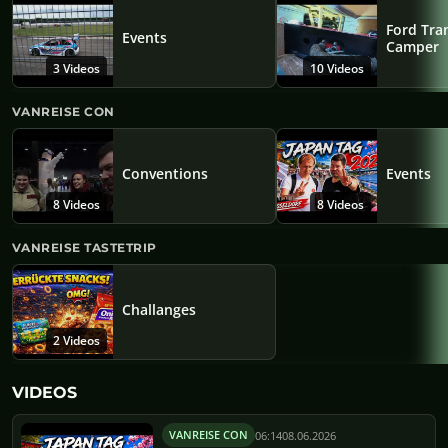
Ford Tra
Events
Camper
3 Videos
10 Videos
VANREISE CON
Conventions
Events
8 Videos
8 Videos
VANREISE TASTETRIP
Challanges
2 Videos
VIDEOS
06:14
08.06.2026
VANREISE CON