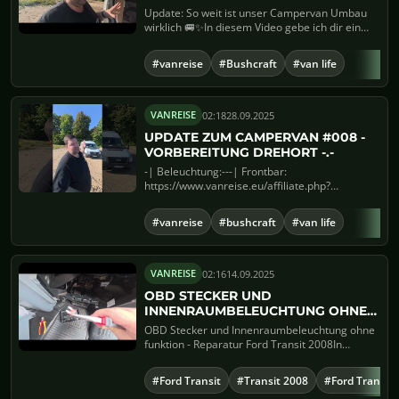
#009
Update: So weit ist unser Campervan Umbau
wirklich 🚐✨In diesem Video gebe ich dir ein
ausführliches Upda...
#vanreise
#Bushcraft
#van life
02:18
28.09.2025
VANREISE
UPDATE ZUM CAMPERVAN #008 -
VORBEREITUNG DREHORT -.-
-| Beleuchtung:---| Frontbar:
https://www.vanreise.eu/affiliate.php?
aff=frontbar---| Sitebars: https://www.van...
#vanreise
#bushcraft
#van life
02:16
14.09.2025
VANREISE
OBD STECKER UND
INNENRAUMBELEUCHTUNG OHNE
FUNKTION - REPARATUR FORD
OBD Stecker und Innenraumbeleuchtung ohne
TRANSIT 2008 #007
funktion - Reparatur Ford Transit 2008In
diesem Video zeige ich dir,...
#Ford Transit
#Transit 2008
#Ford Transit 