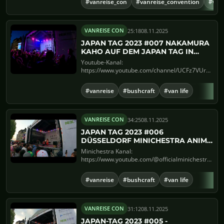
#vanreise_con
#vanreise_convention
#van
25:18
08.11.2025
VANREISE CON
JAPAN TAG 2023 #007 NAKAMURA
KAHO AUF DEM JAPAN TAG IN
DÜSSELDORF
Youtube-Kanal:
https://www.youtube.com/channel/UCFz7VUruISQZ
Erleben Sie die bezaubernde Nakamur...
#vanreise
#bushcraft
#van life
34:25
08.11.2025
VANREISE CON
JAPAN TAG 2023 #006
DÜSSELDORF MINICHESTRA ANIME
TRIFFT KLASSIK
Minichestra Kanal:
https://www.youtube.com/@officialminichestra35
https://www.minichestra.com/Insta...
#vanreise
#bushcraft
#van life
31:12
08.11.2025
VANREISE CON
JAPAN-TAG 2023 #005 -