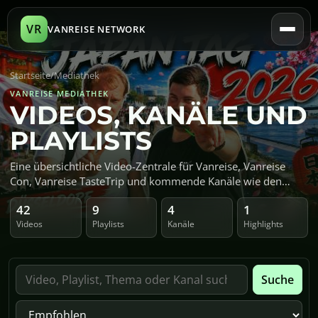
VR
VANREISE NETWORK
Startseite
/
Mediathek
VANREISE MEDIATHEK
VIDEOS, KANÄLE UND
PLAYLISTS
Eine übersichtliche Video-Zentrale für Vanreise, Vanreise
Con, Vanreise TasteTrip und kommende Kanäle wie den
Technikkanal.
42
9
4
1
Videos
Playlists
Kanäle
Highlights
Suche