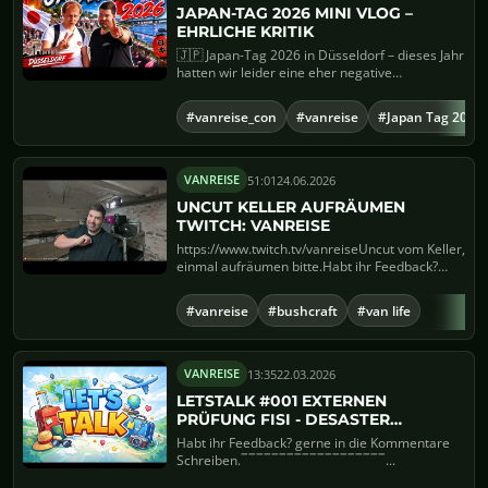
JAPAN-TAG 2026 MINI VLOG –
EHRLICHE KRITIK
🇯🇵 Japan-Tag 2026 in Düsseldorf – dieses Jahr
hatten wir leider eine eher negative
Erfahrung.In diese...
#vanreise_con
#vanreise
#Japan Tag 2026
51:01
24.06.2026
VANREISE
UNCUT KELLER AUFRÄUMEN
TWITCH: VANREISE
https://www.twitch.tv/vanreiseUncut vom Keller,
einmal aufräumen bitte.Habt ihr Feedback?
gerne in die Kommen...
#vanreise
#bushcraft
#van life
13:35
22.03.2026
VANREISE
LETSTALK #001 EXTERNEN
PRÜFUNG FISI - DESASTER
BILDUNGSSTÄTTE -
Habt ihr Feedback? gerne in die Kommentare
DROHNENFÜHRERSCHEIN - AUTO -
Schreiben.‾‾‾‾‾‾‾‾‾‾‾‾‾‾‾‾‾‾‾...
TWITCH