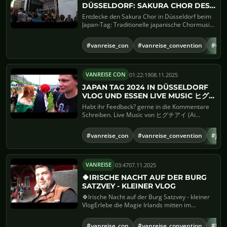
DÜSSELDORF: SAKURA CHOR DES
JAPANISCHEN CLUBS MIT DEM
Entdecke den Sakura Chor in Düsseldorf beim
MÄNNERCHOR
Japan-Tag: Traditionelle japanische Chormusik
in ihrer Schönheit...
#vanreise_con
#vanreise_convention
#van
01:22:19
08.11.2025
VANREISE CON
JAPAN TAG 2024 IN DÜSSELDORF
VLOG UND ESSEN LIVE MUSIC ヒグチ
アイ AI HIGUCHI
Habt ihr Feedback? gerne in die Kommentare
Schreiben. Live Music von ヒグチアイ (Ai
Higuchi) auf dem J...
#vanreise_con
#vanreise_convention
#japa
03:47
07.11.2025
VANREISE
🍀IRISCHE NACHT AUF DER BURG
SATZVEY - KLEINER VLOG
🍀Irische Nacht auf der Burg Satzvey - kleiner
VlogErlebe die Magie Irlands mitten im
historischen Ambiente ...
#vanreise_con
#vanreise_convention
#Iris