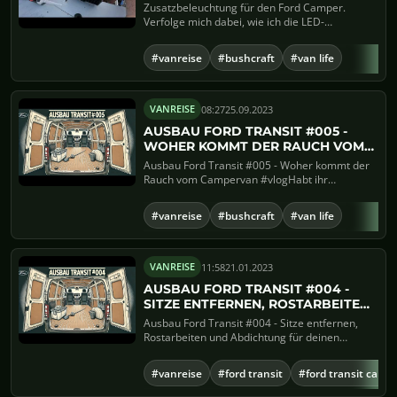
CAMPER - TEIL 1 #006
Zusatzbeleuchtung für den Ford Camper.
Verfolge mich dabei, wie ich die LED-
Zusatzbeleuchtung für den Ford C...
#vanreise
#bushcraft
#van life
08:27
25.09.2023
VANREISE
AUSBAU FORD TRANSIT #005 -
WOHER KOMMT DER RAUCH VOM
CAMPERVAN #VLOG
Ausbau Ford Transit #005 - Woher kommt der
Rauch vom Campervan #vlogHabt ihr
Feedback? Gerne könnt ihr eure ...
#vanreise
#bushcraft
#van life
11:58
21.01.2023
VANREISE
AUSBAU FORD TRANSIT #004 -
SITZE ENTFERNEN, ROSTARBEITEN
UND ABDICHTUNG FÜR DEINEN
Ausbau Ford Transit #004 - Sitze entfernen,
CAMPER
Rostarbeiten und Abdichtung für deinen
CamperWillkommen zu unsere...
#vanreise
#ford transit
#ford transit camp