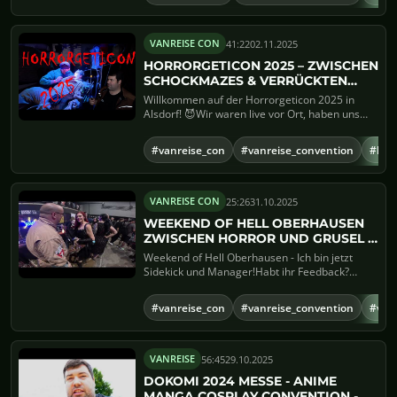
41:22
02.11.2025
VANREISE CON
HORRORGETICON 2025 – ZWISCHEN
SCHOCKMAZES & VERRÜCKTEN
ACTORN!
Willkommen auf der Horrorgeticon 2025 in
Alsdorf! 😈Wir waren live vor Ort, haben uns
einige der Mazes reing...
#vanreise_con
#vanreise_convention
#horr
25:26
31.10.2025
VANREISE CON
WEEKEND OF HELL OBERHAUSEN
ZWISCHEN HORROR UND GRUSEL -
ICH BIN JETZT SIDEKICK UND
Weekend of Hell Oberhausen - Ich bin jetzt
MANAGER!
Sidekick und Manager!Habt ihr Feedback?
gerne in die Kommentare Sch...
#vanreise_con
#vanreise_convention
#van
56:45
29.10.2025
VANREISE
DOKOMI 2024 MESSE - ANIME
MANGA COSPLAY CONVENTION -