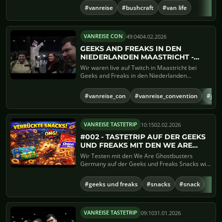
#vanreise
#bushcraft
#van life
49:04
04.02.2026
VANREISE CON
GEEKS AND FREAKS IN DEN
NIEDERLANDEN MAASTRICHT -
TWITCH CUT
Wir waren live auf Twitch in Maastricht bei
Geeks and Freaks in den Niederlanden
unterwegs. 🎮🔥Zwischen w...
#vanreise_con
#vanreise_convention
#gee
10:15
02.02.2026
VANREISE TASTETRIP
#002 - TASTETRIP AUF DER GEEKS
UND FREAKS MIT DEN WE ARE
GHOSTBUSTERS GERMANY
Wir Testen mit den We Are Ghostbusters
Germany auf der Geeks und Freaks Snacks wie:
Scharfe Zwiebelringe, Erd...
#geeks und freaks
#snacks
#snack
09:10
31.01.2026
VANREISE TASTETRIP