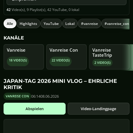
42
Video(s), 9 Playlist(s), 42 YouTube, 0 lokal
Alle
Highlights
YouTube
Lokal
#vanreise
#vanreise_con
KANÄLE
Vanreise
Vanreise Con
Vanreise
TasteTrip
18 VIDEO(S)
22 VIDEO(S)
2 VIDEO(S)
JAPAN-TAG 2026 MINI VLOG – EHRLICHE
KRITIK
06:14
08.06.2026
VANREISE CON
Video-Landingpage
Abspielen