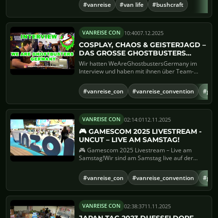
#vanreise
#van life
#bushcraft
10:40
07.12.2025
VANREISE CON
COSPLAY, CHAOS & GEISTERJAGD –
DAS GROSSE GHOSTBUSTERS G
ERMANY INTERVIEW!
Wir hatten WeAreGhostbustersGermany im
Interview und haben mit ihnen über Team-
Dynamik, Chaos auf Cons, verr�...
#vanreise_con
#vanreise_convention
#gho
02:14:01
12.11.2025
VANREISE CON
🎮 GAMESCOM 2025 LIVESTREAM -
UNCUT – LIVE AM SAMSTAG!
🎮 Gamescom 2025 Livestream – Live am
Samstag!Wir sind am Samstag live auf der
Gamescom 2025 und nehmen eu...
#vanreise_con
#vanreise_convention
#ga
02:38:37
11.11.2025
VANREISE CON