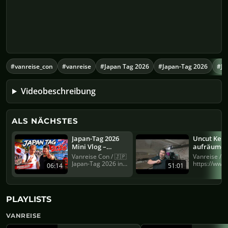
#vanreise_con
#vanreise
#Japan Tag 2026
#Japan-Tag 2026
#Ja
Videobeschreibung
ALS NÄCHSTES
Japan-Tag 2026
Uncut Kell
Mini Vlog –
aufräume
Ehrliche Kritik
Twitch: Va
Vanreise Con / 🇯🇵
Vanreise /
Japan-Tag 2026 in
https://www.
06:14
51:01
Düsseldorf – dieses
vom Keller, 
Jahr hatten ...
aufräu...
PLAYLISTS
VANREISE