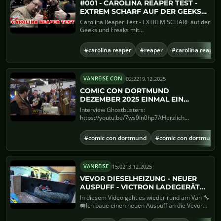
#001 - CAROLINA REAPER TEST -
EXTREM SCHARF AUF DER GEEKS
UND FREAKS
Carolina Reaper Test - EXTREM SCHARF auf der
Geeks und Freaks mit
@WeAreGhostbustersGermany
@moviepopcornd...
#carolina reaper
#reaper
#carolina reaper
02:22
19.12.2025
VANREISE CON
COMIC CON DORTMUND
DEZEMBER 2025 EINMAL EIN
ANDERES VIDEO ^^
Interview Ghostbusters:
https://youtu.be/7ws9In0hp7AHerzlich
willkommen auf der chaotischen Atmosphäre
der "c...
#comic con dortmund
#comic con dortmund 
15:02
13.12.2025
VANREISE
VEVOR DIESELHEIZUNG - NEUER
AUSPUFF - VICTRON LADEGERÄT
AUFHÄNGEN (PROVISORIUM)
In diesem Video geht es wieder rund am Van 🔧
🚐Ich baue einen neuen Auspuff an die Vevor
Dieselheizung, ha...