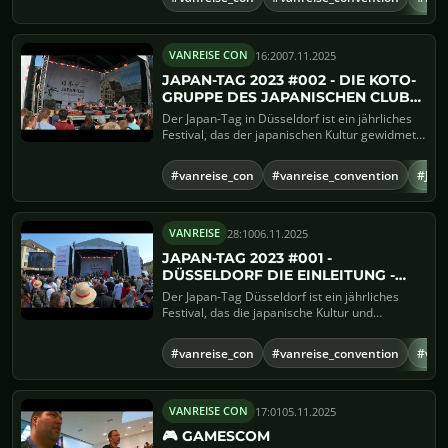
16:20
07.11.2025
VANREISE CON
JAPAN-TAG 2023 #002 - DIE KOTO-
GRUPPE DES JAPANISCHEN CLUBS
UND DER INTERNATIONALEN
Der Japan-Tag in Düsseldorf ist ein jährliches
SCHULE
Festival, das der japanischen Kultur gewidmet
ist und eine Vi...
#vanreise_con
#vanreise_convention
#Jap
28:10
06.11.2025
VANREISE
JAPAN-TAG 2023 #001 -
DÜSSELDORF DIE EINLEITUNG -
ERLEBE JAPAN HAUTNAH
Der Japan-Tag Düsseldorf ist ein jährliches
Festival, das die japanische Kultur und
Traditionen feiert. Taus...
#vanreise_con
#vanreise_convention
#van
17:01
05.11.2025
VANREISE CON
🎮 GAMESCOM