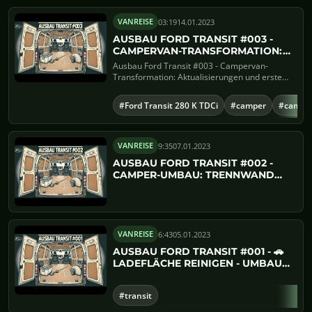
03:19
14.01.2023
VANREISE
AUSBAU FORD TRANSIT #003 -
CAMPERVAN-TRANSFORMATION:
AKTUALISIERUNGEN UND ERSTE
Ausbau Ford Transit #003 - Campervan-
KOMPONENTEN
Transformation: Aktualisierungen und erste
KomponentenUpdate zum Ford Tra...
#Ford Transit 280 K TDCi
#camper
#campe
9:35
07.01.2023
VANREISE
AUSBAU FORD TRANSIT #002 -
CAMPER-UMBAU: TRENNWAND
ENTFERNEN, REINIGUNG &
ROSTENTFERNUNG
6:43
05.01.2023
VANREISE
AUSBAU FORD TRANSIT #001 - 🚗
LADEFLÄCHE REINIGEN - UMBAU
ZUM CAMPERVAN - CAMPER
AUSBAU
#transit