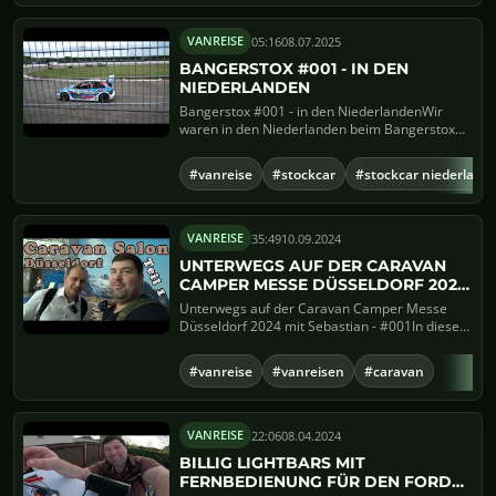
05:16
08.07.2025
VANREISE
BANGERSTOX #001 - IN DEN
NIEDERLANDEN
Bangerstox #001 - in den NiederlandenWir
waren in den Niederlanden beim Bangerstox
auf der Rennstrecke, zwisch...
#vanreise
#stockcar
#stockcar niederland
35:49
10.09.2024
VANREISE
UNTERWEGS AUF DER CARAVAN
CAMPER MESSE DÜSSELDORF 2024
MIT SEBASTIAN - #001
Unterwegs auf der Caravan Camper Messe
Düsseldorf 2024 mit Sebastian - #001In diesem
Video nehme ich euch mit...
#vanreise
#vanreisen
#caravan
22:06
08.04.2024
VANREISE
BILLIG LIGHTBARS MIT
FERNBEDIENUNG FÜR DEN FORD