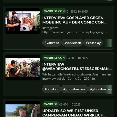
01:35
22.10.2025
VANREISE CON
INTERVIEW: COSPLAYER GEGEN
MOBBING AUF DER COMIC CON
2024 WIE STEHT IHR ZUM THEMA
Instagram:
MOBBING?
https://www.instagram.com/cosplayergegenmobbin
https://www.tiktok.com/@cosplayergegenmobbi...
#vanreise
#vanreisen
#cossplay
04:30
21.10.2025
VANREISE CON
INTERVIEW
@WEAREGHOSTBUSTERSGERMANY
VON DER COMIC CON 2024
Wir hatten die WeAreGhostbustersGermany im
Interview auf der Comic Con 2024 in
Dortmund.Kennt ihr die Ghostbus...
#outdoor
#ghostbusters
#ghostbusters g
06:41
04.10.2025
VANREISE
UPDATE: SO WEIT IST UNSER
CAMPERVAN UMBAU WIRKLICH