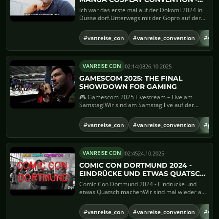
VLOG UND RUNDGANG
Ich war das erste mal auf der Dokomi 2024 in
Düsseldorf.Unterwegs mit der Gopro auf der
Schulter und der Sony...
#vanreise_con
#vanreise_convention
#van
02:14:08
26.10.2025
VANREISE CON
GAMESCOM 2025: THE FINAL
SHOWDOWN FOR GAMING
🎮 Gamescom 2025 Livestream – Live am
Samstag!Wir sind am Samstag live auf der
Gamescom 2025 und nehmen eu...
#vanreise_con
#vanreise_convention
#ga
02:45
24.10.2025
VANREISE CON
COMIC CON DORTMUND 2024 -
EINDRÜCKE UND ETWAS QUATSCH
MACHEN
Comic Con Dortmund 2024 - Eindrücke und
etwas Quatsch machenWir sind mal wieder auf
der Comic Con 2024 unterw...
#vanreise_con
#vanreise_convention
#van