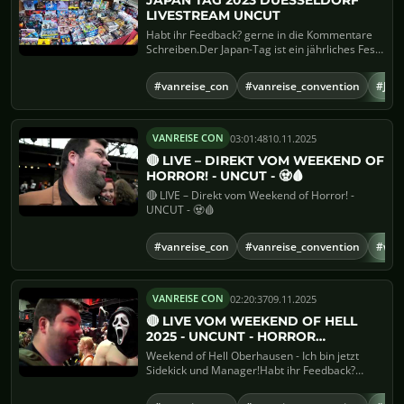
JAPAN TAG 2023 DUESSELDORF
LIVESTREAM UNCUT
Habt ihr Feedback? gerne in die Kommentare
Schreiben.Der Japan-Tag ist ein jährliches Fest
in Düsseldorf, da...
#vanreise_con
#vanreise_convention
#Jap
03:01:48
10.11.2025
VANREISE CON
🔴 LIVE – DIREKT VOM WEEKEND OF
HORROR! - UNCUT - 🧟🩸
🔴 LIVE – Direkt vom Weekend of Horror! -
UNCUT - 🧟🩸
#vanreise_con
#vanreise_convention
#wee
02:20:37
09.11.2025
VANREISE CON
🔴 LIVE VOM WEEKEND OF HELL
2025 - UNCUNT - HORROR
CONVENTION JACKY & RENE
Weekend of Hell Oberhausen - Ich bin jetzt
Sidekick und Manager!Habt ihr Feedback?
gerne in die Kommentare Sch...