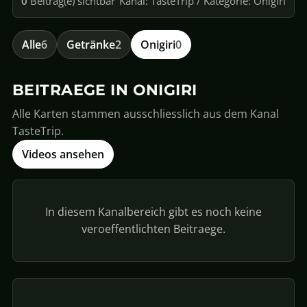
0
Beitrag(e) sichtbar
Kanal: TasteTrip / Kategorie: Onigiri
Alle
6
Getränke
2
Onigiri
0
BEITRAEGE IN ONIGIRI
Alle Karten stammen ausschliesslich aus dem Kanal
TasteTrip.
Videos ansehen
In diesem Kanalbereich gibt es noch keine
veroeffentlichten Beitraege.