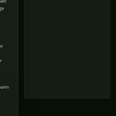
iven
uge
er
r
 kann