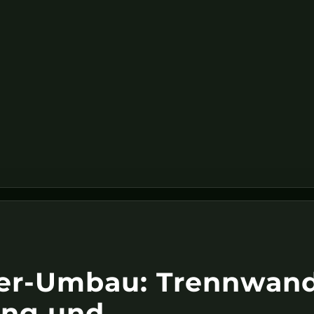
per-Umbau: Trennwan
ung und