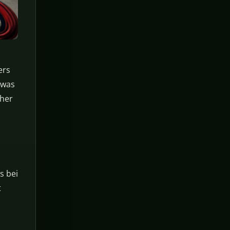
ers
 was
cher
s bei
t