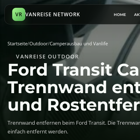
VR
VANREISE NETWORK
HOME
AK
Startseite
/
Outdoor
/
Camperausbau und Vanlife
VANREISE OUTDOOR
Ford Transit 
Trennwand ent
und Rostentfe
Trennwand entfernen beim Ford Transit. Die Trennwand
einfach entfernt werden.