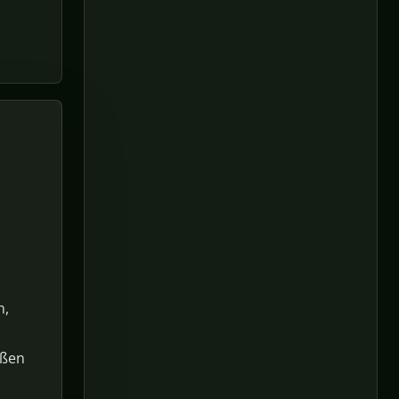
n,
oßen