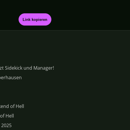
Link kopieren
tzt Sidekick und Manager!
Oberhausen
end of Hell
f Hell
n 2025